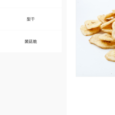
梨干
菌菇脆