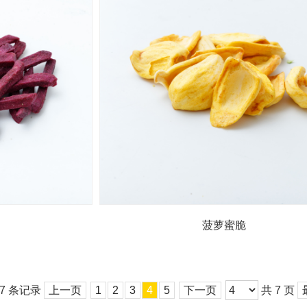
菠萝蜜脆
37 条记录
上一页
1
2
3
4
5
下一页
共 7 页