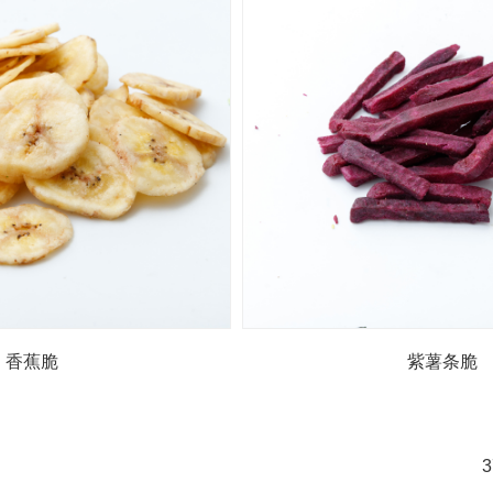
香蕉脆
紫薯条脆