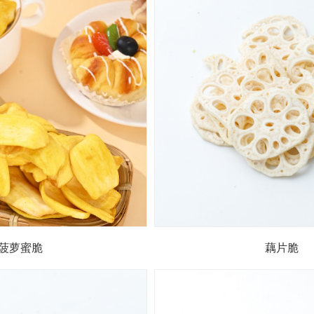
菠萝蜜脆
藕片脆